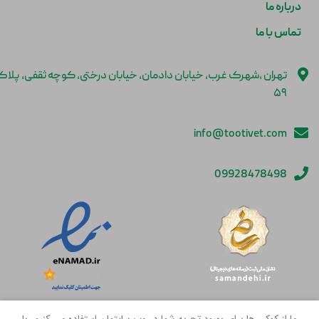
درباره ما
تماس با ما
تهران ،شهرک غرب، خیابان دادمان، خیابان درختی، کوچه ثقفی، پلا
۵۹
info@tootivet.com
09928478498