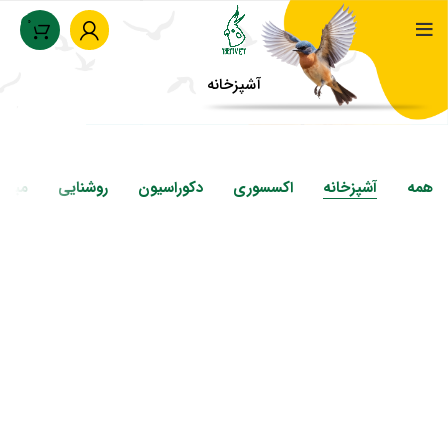
0
آشپزخانه
خانه
تعلیق در دهلیز
همه
آشپزخانه
اکسسوری
دکوراسیون
روشنایی
مبلما